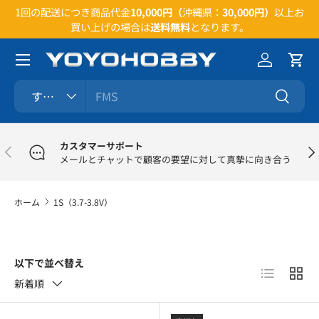
い合
1回の配送につき商品代金
10,000円（
沖縄県：
30,000円）
以上お
コンテンツへスキップ
買い上げの場合は
送料無料
となります。
メニュー
ログイン
カー
検索
商品タイプ
すべて
検索
カスタマーサポート
前
次
メールとチャットで顧客の要望に対して真摯に向き合う
ホーム
1S（3.7-3.8V）
以下で並べ替え
リスト
グリ
新着順