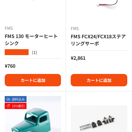
FMS
FMS
FMS 130 モーターヒート
FMS FCX24/FCX18ステア
シンク
リングサーボ
(1)
★★★★★
定価
¥2,861
定価
¥760
カートに追加
カートに追加
送料込み
15%割引