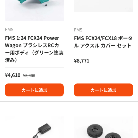
FMS
FMS
FMS 1:24 FCX24 Power
FMS FCX24/FCX18 ポータ
Wagon ブラシレスRCカ
ル アクスル カバー セット
ー用ボディ（グリーン塗装
済み）
定価
¥8,771
セール価格
定価
¥4,610
¥5,400
カートに追加
カートに追加