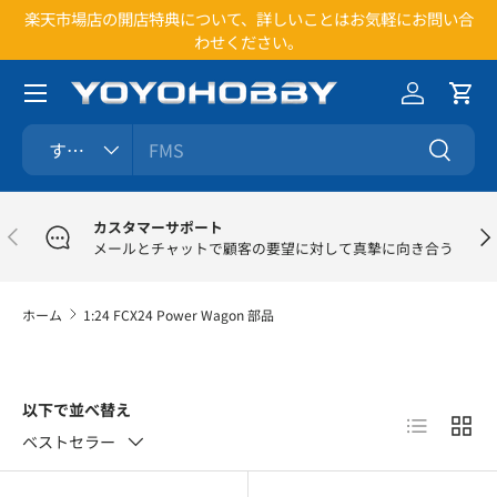
楽天市場店の開店特典について、詳しいことはお気軽にお問い合
1
コンテンツへスキップ
わせください。
メニュー
ログイン
カー
検索
商品タイプ
すべて
検索
カスタマーサポート
前
次
メールとチャットで顧客の要望に対して真摯に向き合う
ホーム
1:24 FCX24 Power Wagon 部品
以下で並べ替え
リスト
グリ
ベストセラー