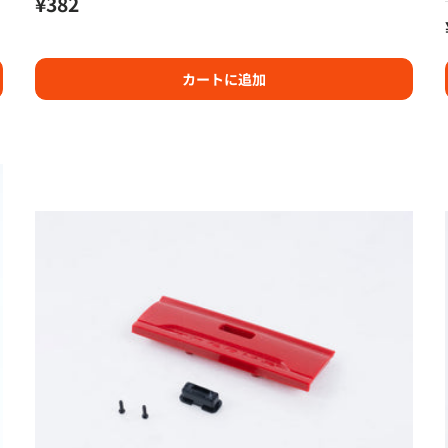
定価
¥382
カートに追加