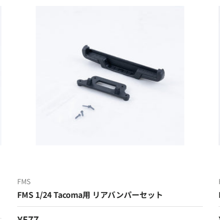
FMS
ッ
FMS 1/24 Tacoma用 リアバンパーセット
定価
¥577