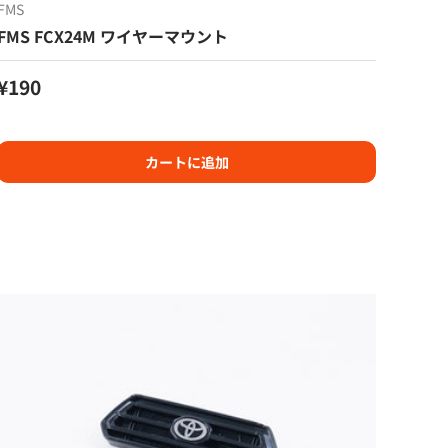
FMS
FMS FCX24M ワイヤーマウント
定価
¥190
カートに追加