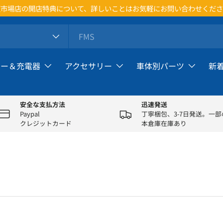
市場店の開店特典について、詳しいことはお気軽にお問い合わせくださ
リー＆充電器
アクセサリー
車体別パーツ
新
安全な支払方法
迅速発送
Paypal
丁寧梱包、3-7日発送。一
クレジットカード
本倉庫在庫あり