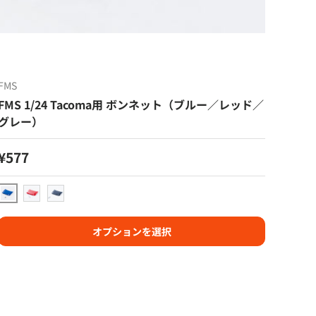
FMS
FMS 1/24 Tacoma用 ボンネット（ブルー／レッド／
グレー）
定価
¥577
ブルー
レッド
グレー
オプションを選択