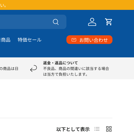
い。
検索
ログイン
カート
着商品
特価セール
お問い合わせ
返金・返品について
部の商品は日
不良品、商品の間違いに該当する場合
は当方で負担いたします。
リスト
グリッド
以下として表示