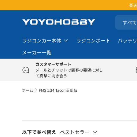
楽天
コンテンツへスキップ
検索
商品タイプ
すべて
ラジコンカー本体
ラジコンボート
バッテ
メーカー一覧
カスタマーサポート
メールとチャットで顧客の要望に対し
て真摯に向き合う
ホーム
FMS 1:24 Tacoma 部品
以下で並べ替え
ベストセラー