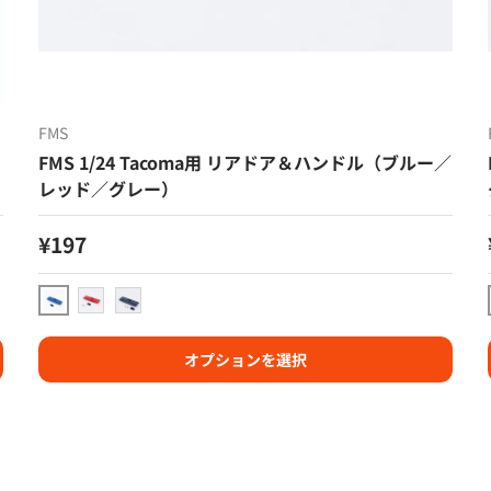
FMS
FMS 1/24 Tacoma用 リアドア＆ハンドル（ブルー／
レッド／グレー）
定価
¥197
ブルー
レッド
グレー
オプションを選択