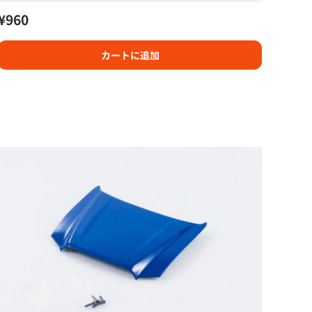
定価
¥960
カートに追加