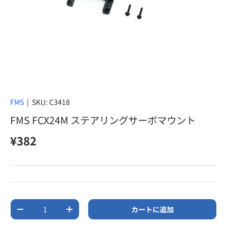
FMS
|
SKU:
C3418
FMS FCX24M ステアリングサーボマウント
定価
¥382
数量
カートに追加
数量を減らす
数量を増やす