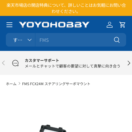
楽天市場店の開店特典について、詳しいことはお気軽にお問い合
1
コンテンツへスキップ
わせください。
メニュー
ログイン
カー
検索
商品タイプ
すべて
検索
カスタマーサポート
前
次
メールとチャットで顧客の要望に対して真摯に向き合う
ホーム
FMS FCX24M ステアリングサーボマウント
商品情報にスキップ