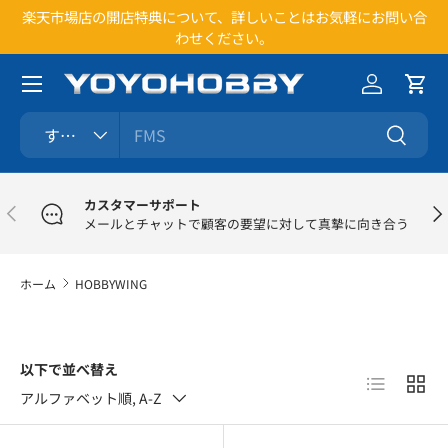
楽天市場店の開店特典について、詳しいことはお気軽にお問い合
1
コンテンツへスキップ
わせください。
メニュー
ログイン
カー
検索
商品タイプ
すべて
検索
カスタマーサポート
前
次
メールとチャットで顧客の要望に対して真摯に向き合う
ホーム
HOBBYWING
以下で並べ替え
リスト
グリ
アルファベット順, A-Z