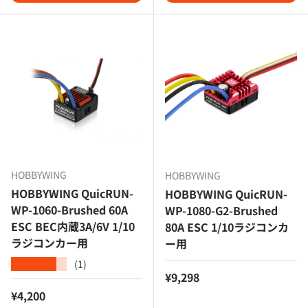
HOBBYWING
HOBBYWING
HOBBYWING QuicRUN-
HOBBYWING QuicRUN-
WP-1060-Brushed 60A
WP-1080-G2-Brushed
ESC BEC内蔵3A/6V 1/10
80A ESC 1/10ラジコンカ
ラジコンカー用
ー用
(1)
★★★★★
定価
¥9,298
定価
¥4,200