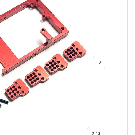
次
の
2
/
3