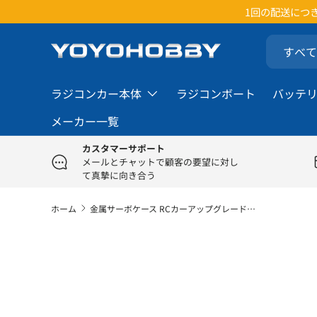
楽
コンテンツへスキップ
検索
商品タイプ
すべて
ラジコンカー本体
ラジコンボート
バッテ
メーカー一覧
カスタマーサポート
メールとチャットで顧客の要望に対し
て真摯に向き合う
ホーム
金属サーボケース RCカーアップグレード改造パーツ MN MODEL /WPL RCカーに対応
画像2をギャラリービューでご覧になれます
商品情報にスキップ