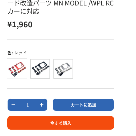
ード改造パーツ MN MODEL /WPL RC
カーに対応
定価
¥1,960
色:
レッド
レッド
ブラック
シルバー
数量
カートに追加
数量を減らす
数量を増やす
今すぐ購入