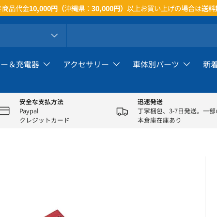
天市場店の開店特典について、詳しいことはお気軽にお問い合わせくださ
リー＆充電器
アクセサリー
車体別パーツ
新
安全な支払方法
迅速発送
Paypal
丁寧梱包、3-7日発送。一
クレジットカード
本倉庫在庫あり