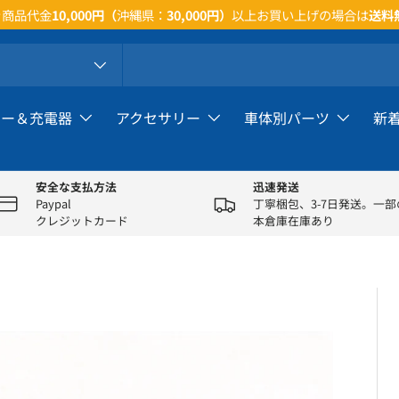
天市場店の開店特典について、詳しいことはお気軽にお問い合わせくださ
リー＆充電器
アクセサリー
車体別パーツ
新
安全な支払方法
迅速発送
Paypal
丁寧梱包、3-7日発送。一
クレジットカード
本倉庫在庫あり