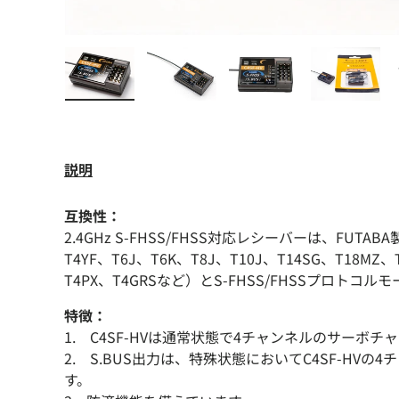
画像1をギャラリービューで読み込む
画像2をギャラリービューで読み
画像3をギャラリー
画像4
説明
互換性：
2.4GHz S-FHSS/FHSS対応レシーバーは、FUTAB
T4YF、T6J、T6K、T8J、T10J、T14SG、T18M
T4PX、T4GRSなど）とS-FHSS/FHSSプロ
特徴：
1. C4SF-HVは通常状態で4チャンネルのサーボ
2. S.BUS出力は、特殊状態においてC4SF-H
す。