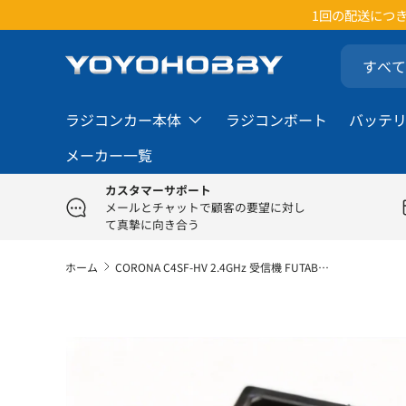
楽
コンテンツへスキップ
検索
商品タイプ
すべて
ラジコンカー本体
ラジコンボート
バッテ
メーカー一覧
カスタマーサポート
メールとチャットで顧客の要望に対し
て真摯に向き合う
ホーム
CORONA C4SF-HV 2.4GHz 受信機 FUTABA互換 S-FHSS対応
商品情報にスキップ