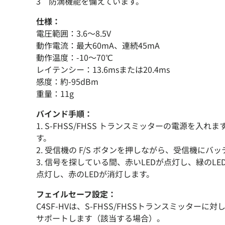
3 防滴機能を備えています。
仕様：
電圧範囲：3.6～8.5V
動作電流：最大60mA、連続45mA
動作温度：-10～70℃
レイテンシー：13.6msまたは20.4ms
感度：約-95dBm
重量：11g
バインド手順：
1. S-FHSS/FHSS トランスミッターの電源を入れ
す。
2. 受信機の F/S ボタンを押しながら、受信機にバ
3. 信号を探している間、赤いLEDが点灯し、緑のL
点灯し、赤のLEDが消灯します。
フェイルセーフ設定：
C4SF-HVは、S-FHSS/FHSSトランスミッター
サポートします（該当する場合）。