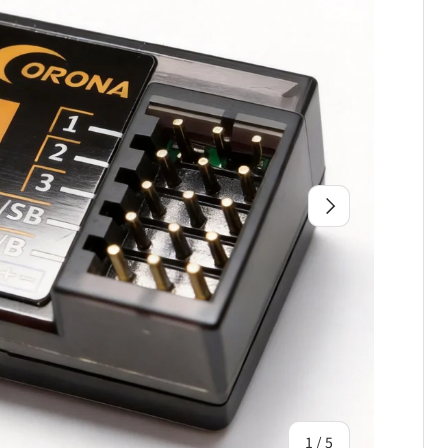
次
の
1
/
5