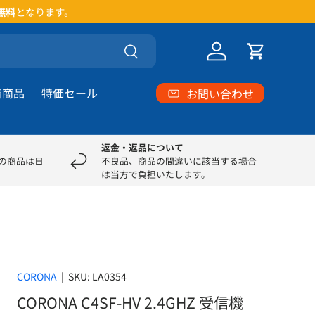
い。
検索
ログイン
カート
着商品
特価セール
お問い合わせ
返金・返品について
部の商品は日
不良品、商品の間違いに該当する場合
は当方で負担いたします。
CORONA
|
SKU:
LA0354
CORONA C4SF-HV 2.4GHZ 受信機