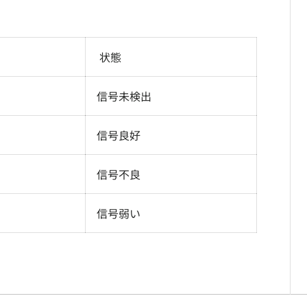
状態
信号未検出
信号良好
信号不良
信号弱い