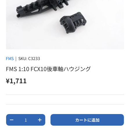
FMS
|
SKU:
C3233
FMS 1:10 FCX10後車軸ハウジング
定価
¥1,711
数量
カートに追加
数量を減らす
数量を増やす