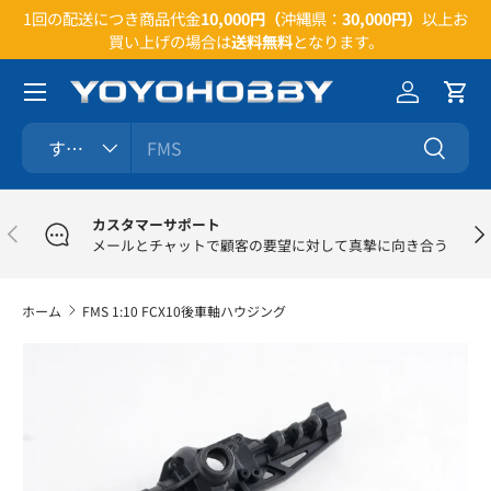
い合
1回の配送につき商品代金
10,000円（
沖縄県：
30,000円）
以上お
コンテンツへスキップ
買い上げの場合は
送料無料
となります。
メニュー
ログイン
カー
検索
商品タイプ
すべて
検索
カスタマーサポート
前
次
メールとチャットで顧客の要望に対して真摯に向き合う
ホーム
FMS 1:10 FCX10後車軸ハウジング
商品情報にスキップ