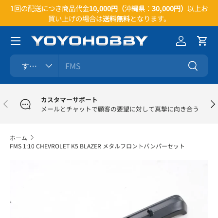
い合
1回の配送につき商品代金
10,000円（
沖縄県：
30,000円）
以上お
コンテンツへスキップ
買い上げの場合は
送料無料
となります。
メニュー
ログイン
カー
検索
商品タイプ
すべて
検索
カスタマーサポート
前
次
メールとチャットで顧客の要望に対して真摯に向き合う
ホーム
FMS 1:10 CHEVROLET K5 BLAZER メタルフロントバンパーセット
商品情報にスキップ