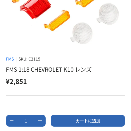
FMS
|
SKU:
C2115
FMS 1:18 CHEVROLET K10 レンズ
定価
¥2,851
数量
カートに追加
数量を減らす
数量を増やす