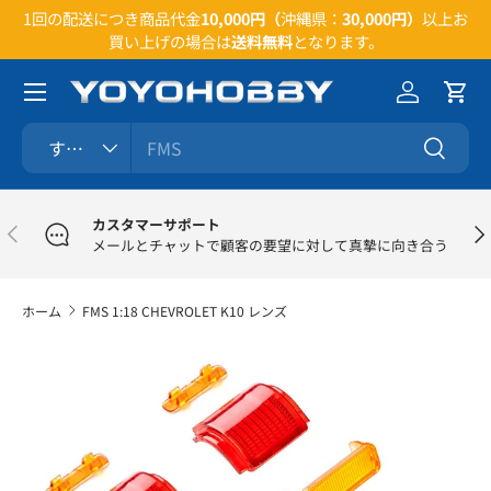
い合
1回の配送につき商品代金
10,000円（
沖縄県：
30,000円）
以上お
コンテンツへスキップ
買い上げの場合は
送料無料
となります。
メニュー
ログイン
カー
検索
商品タイプ
すべて
検索
カスタマーサポート
前
次
メールとチャットで顧客の要望に対して真摯に向き合う
ホーム
FMS 1:18 CHEVROLET K10 レンズ
商品情報にスキップ