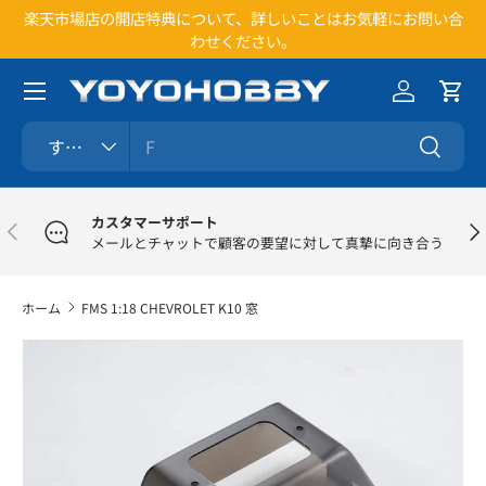
楽天市場店の開店特典について、詳しいことはお気軽にお問い合
1
コンテンツへスキップ
わせください。
メニュー
ログイン
カー
検索
商品タイプ
すべて
検索
カスタマーサポート
前
次
メールとチャットで顧客の要望に対して真摯に向き合う
ホーム
FMS 1:18 CHEVROLET K10 窓
商品情報にスキップ