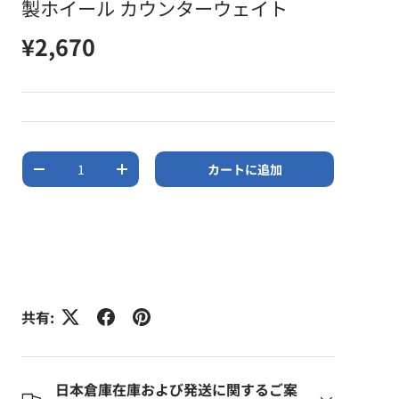
製ホイール カウンターウェイト
定価
¥2,670
数量
カートに追加
数量を減らす
数量を増やす
共有:
日本倉庫在庫および発送に関するご案