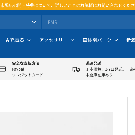
天市場店の開店特典について、詳しいことはお気軽にお問い合わせくださ
リー＆充電器
アクセサリー
車体別パーツ
新
安全な支払方法
迅速発送
Paypal
丁寧梱包、3-7日発送。一
クレジットカード
本倉庫在庫あり