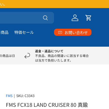
い。
検索
ログイン
カート
着商品
特価セール
お問い合わせ
返金・返品について
部の商品は日
不良品、商品の間違いに該当する場合
は当方で負担いたします。
FMS
|
SKU:
C3343
FMS FCX18 LAND CRUISER 80 真鍮