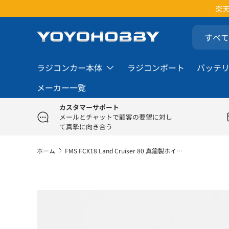
楽
コンテンツへスキップ
検索
商品タイプ
すべて
ラジコンカー本体
ラジコンボート
バッテ
メーカー一覧
カスタマーサポート
メールとチャットで顧客の要望に対し
て真摯に向き合う
ホーム
FMS FCX18 Land Cruiser 80 真鍮製ホイール カウンターウェイト
商品情報にスキップ