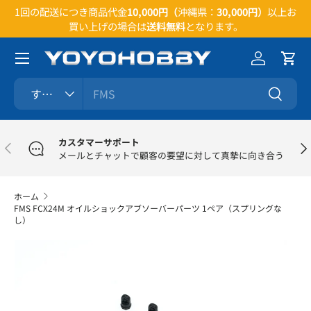
い合
1回の配送につき商品代金
10,000円（
沖縄県：
30,000円）
以上お
コンテンツへスキップ
買い上げの場合は
送料無料
となります。
メニュー
ログイン
カー
検索
商品タイプ
すべて
検索
カスタマーサポート
前
次
メールとチャットで顧客の要望に対して真摯に向き合う
ホーム
FMS FCX24M オイルショックアブソーバーパーツ 1ペア（スプリングな
し）
商品情報にスキップ