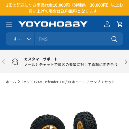
い合
1回の配送につき商品代金
10,000円（
沖縄県：
30,000円）
以上お
コンテンツへスキップ
買い上げの場合は
送料無料
となります。
メニュー
ログイン
カー
検索
商品タイプ
すべて
検索
カスタマーサポート
前
次
メールとチャットで顧客の要望に対して真摯に向き合う
ホーム
FMS FCX24M Defender 110/90 ホイール アセンブリ セット
商品情報にスキップ