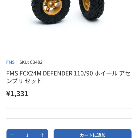
FMS
|
SKU:
C3482
FMS FCX24M DEFENDER 110/90 ホイール アセ
ンブリ セット
定価
¥1,331
数量
カートに追加
数量を減らす
数量を増やす