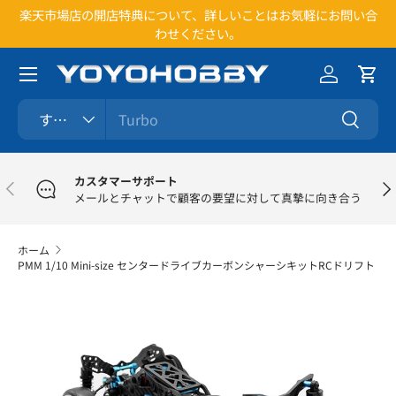
楽天市場店の開店特典について、詳しいことはお気軽にお問い合
1
コンテンツへスキップ
わせください。
メニュー
ログイン
カー
検索
商品タイプ
すべて
検索
カスタマーサポート
前
次
メールとチャットで顧客の要望に対して真摯に向き合う
ホーム
PMM 1/10 Mini-size センタードライブカーボンシャーシキットRCドリフト
画像7をギャラリービューでご覧になれます
商品情報にスキップ