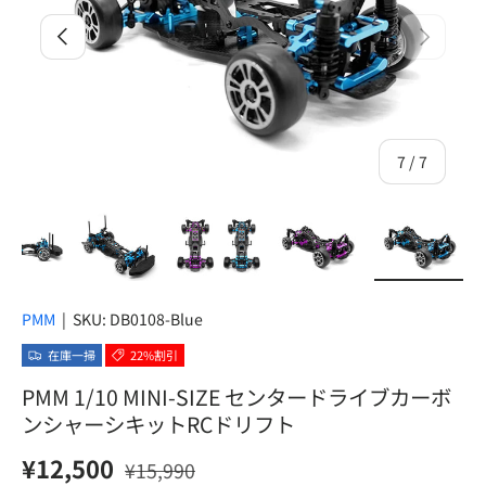
前
次
の
7
/
7
ューで読み込む
ギャラリービューで読み込む
画像3をギャラリービューで読み込む
画像4をギャラリービューで読み込む
画像5をギャラリービューで読み
画像6をギャラリー
画像7を
PMM
|
SKU:
DB0108-Blue
在庫一掃
22%割引
PMM 1/10 MINI-SIZE センタードライブカーボ
ンシャーシキットRCドリフト
セール価格
定価
¥12,500
¥15,990