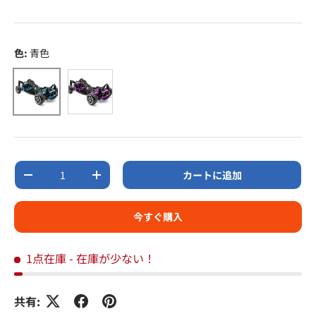
色:
青色
青色
紫色
数量
カートに追加
数量を減らす
数量を増やす
今すぐ購入
1点在庫
- 在庫が少ない！
共有: