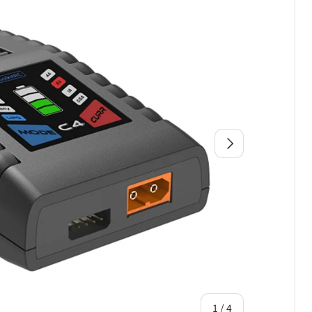
次
の
1
/
4