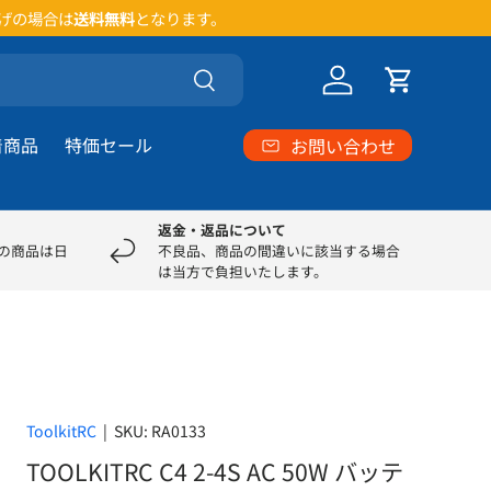
い。
検索
ログイン
カート
着商品
特価セール
お問い合わせ
返金・返品について
部の商品は日
不良品、商品の間違いに該当する場合
は当方で負担いたします。
ToolkitRC
|
SKU:
RA0133
TOOLKITRC C4 2-4S AC 50W バッテ