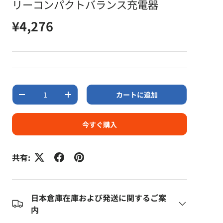
リーコンパクトバランス充電器
定価
¥4,276
数量
カートに追加
数量を減らす
数量を増やす
今すぐ購入
共有:
日本倉庫在庫および発送に関するご案
内