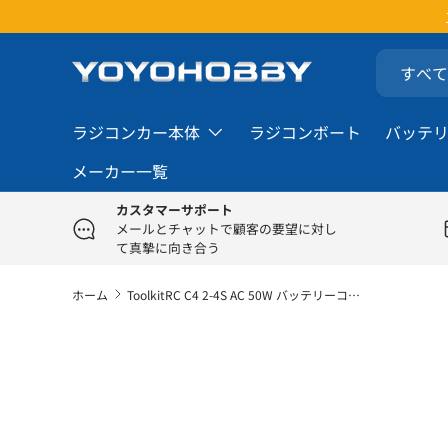
楽
コンテンツへスキップ
検索
商品タイプ
すべて
ラジコンカー本体
ラジコンボート
バッテ
メーカー一覧
カスタマーサポート
メールとチャットで顧客の要望に対し
て真摯に向き合う
ホーム
ToolkitRC C4 2-4S AC 50W バッテリーコンパクトバランス充電器
商品情報にスキップ