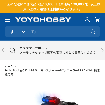
い合
1回の配送につき商品代金
10,000円（
沖縄県：
30,000円）
以上お
コンテンツへスキップ
買い上げの場合は
送料無料
となります。
メニュー
ログイン
カー
検索
商品タイプ
すべて
検索
カスタマーサポート
前
次
メールとチャットで顧客の要望に対して真摯に向き合う
ホーム
Turbo Racing C82 1:76 ミニモンスターカーRCクローラーRTR 2.4GHz 技適
認定済
商品情報にスキップ