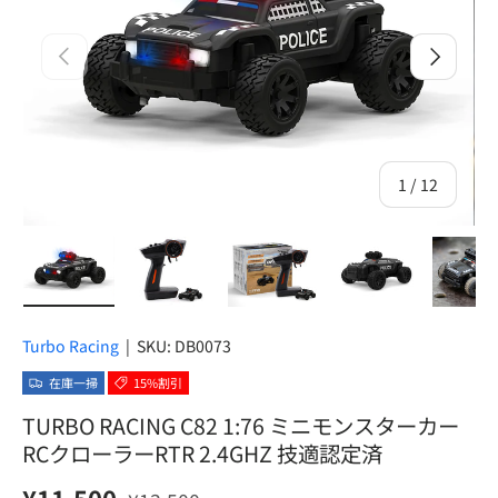
前
次
の
1
/
12
画像1をギャラリービューで読み込む
画像2をギャラリービューで読み込む
画像3をギャラリービューで
画像4をギャラ
画
Turbo Racing
|
SKU:
DB0073
在庫一掃
15%割引
TURBO RACING C82 1:76 ミニモンスターカー
RCクローラーRTR 2.4GHZ 技適認定済
セール価格
定価